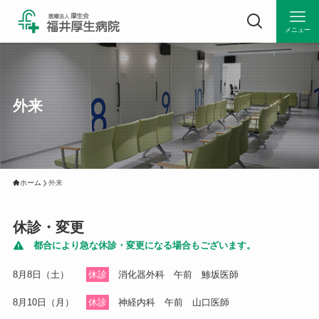
メニュー
外来
ホーム
外来
休診・変更
都合により急な休診・変更になる場合もございます。
8月8日（土）
休診
消化器外科
午前
鯵坂医師
8月10日（月）
休診
神経内科
午前
山口医師