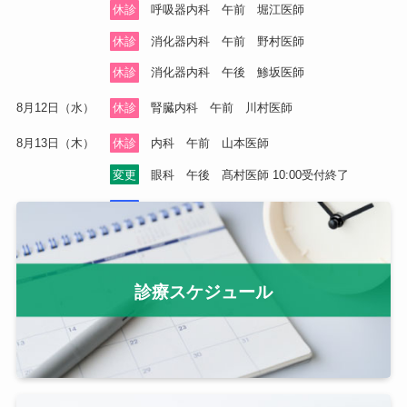
休診
呼吸器内科
午前
堀江医師
休診
消化器内科
午前
野村医師
休診
消化器内科
午後
鯵坂医師
8月12日（水）
休診
腎臓内科
午前
川村医師
8月13日（木）
休診
内科
午前
山本医師
変更
眼科
午後
髙村医師 10:00受付終了
8月14日（金）
代診
心臓血管科
午後
工藤医師
8月15日（土）
休診
内分泌・代謝・糖尿病内科
午前
松浦医師
8月17日（月）
休診
内科
午前
山本医師
診療スケジュール
休診
消化器内科
午後
鯵坂医師