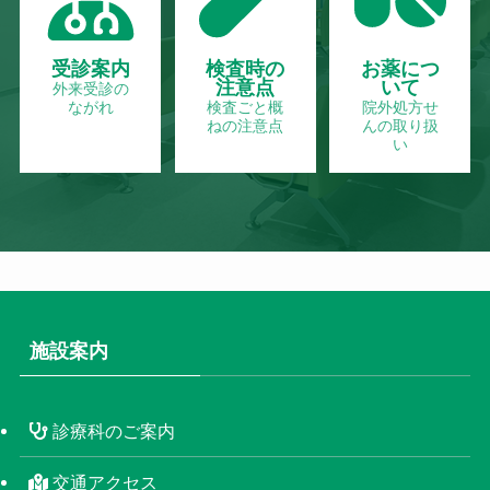
受診案内
検査時の
お薬につ
注意点
いて
外来受診の
ながれ
検査ごと概
院外処方せ
ねの注意点
んの取り扱
い
施設案内
診療科のご案内
交通アクセス